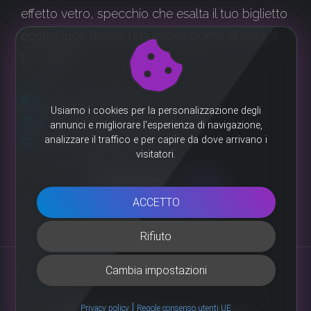
effetto vetro, specchio che esalta il tuo biglietto
contro luce dando una nuovo punto di vista al
tuo brand.
DETTAGLI LUCIDI 3D
PLASTIFICA DI PREGIO
SENSAZIONE TATTILE
SCOPRI DI PIÙ
ACCETTO
Rifiuto
Cambia impostazioni
|
Privacy policy
Regole consenso utenti UE